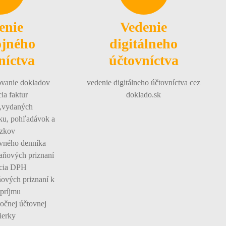
enie
Vedenie
jného
digitálneho
níctva
účtovníctva
ovanie dokladov
vedenie digitálneho účtovníctva cez
ia faktur
doklado.sk
h,vydaných
tku, pohľadávok a
zkov
ovného denníka
aňových priznaní
ncia DPH
ňových priznaní k
 príjmu
ročnej účtovnej
ierky