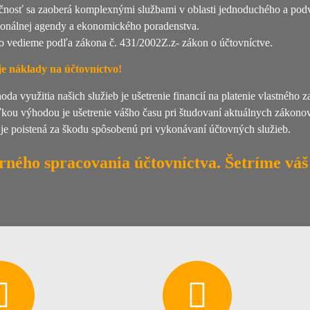
čnosť sa zaoberá komplexnými službami v oblasti jednoduchého a podv
sonálnej agendy a ekonomického poradenstva.
o vedieme podľa zákona č. 431/2002Z.z- zákon o účtovníctve.
je náklady na účtovníctvo!
da využitia našich služieb je ušetrenie financií na platenie vlastného 
kou výhodou je ušetrenie vášho času pri študovaní aktuálnych zákonov
 je poistená za škodu spôsobenú pri vykonávaní účtovných služieb.
rného spracovania účtovníctva. Šetríme váš