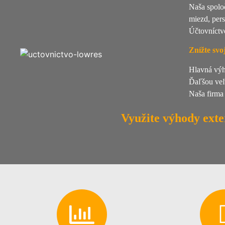
Naša spolo
miezd, per
Účtovníctv
Znížte svo
Hlavná výho
Ďaľšou veľ
Naša firma
Využite výhody exte