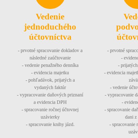
Vedenie
Ved
jednoduchého
podvo
účtovníctva
účtov
- prvotné spracovanie dokladov a
- prvotné sprac
následné zaúčtovanie
- evidenc
- vedenie penažného denníka
- prijatýc
- evidencia majetku
- evidencia maje
- pohľadávok, prijatých a
závä
vydaných faktúr
- vedenie účt
- vypracovanie daňových priznaní
- vypracovanie d
a evidencia DPH
- evide
- spracovanie ročnej účtovnej
- spracovanie da
uzávierky
dani z
- spracovanie knihy jázd.
- spracovanie 
uzáv