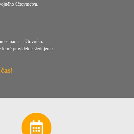
ojného účtovníctva,
zamestnanca- účtovníka.
 ktoré pravidelne sledujeme.
 čas!